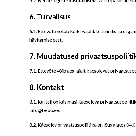
5.2. Nende õiguste kasutamiseks võtke palun ühendu
6. Turvalisus
6.1. Ettevõte võtab kõiki vajalikke tehnilisi ja org
hävitamise eest.
7. Muudatused privaatsuspoliiti
7.1. Ettevõte võib aeg-ajalt käesolevat privaatsuspo
8. Kontakt
8.1. Kui teil on küsimusi käesoleva privaatsuspoliit
info@bebo.ee.
8.2. Käesolev privaatsuspoliitika on jõus alates 04.