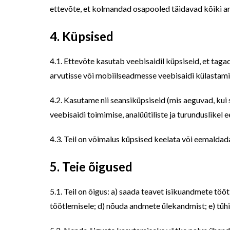
ettevõte, et kolmandad osapooled täidavad kõiki a
4. Küpsised
4.1. Ettevõte kasutab veebisaidil küpsiseid, et tag
arvutisse või mobiilseadmesse veebisaidi külastami
4.2. Kasutame nii seansiküpsiseid (mis aeguvad, kui
veebisaidi toimimise, analüütiliste ja turunduslikel 
4.3. Teil on võimalus küpsised keelata või eemaldad
5. Teie õigused
5.1. Teil on õigus: a) saada teavet isikuandmete tö
töötlemisele; d) nõuda andmete ülekandmist; e) tüh