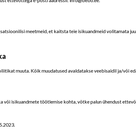
st ettevõttega e-posti aadressil: info@bebo.ee.
anisatsioonilisi meetmeid, et kaitsta teie isikuandmeid volitamata j
ka
liitikat muuta. Kõik muudatused avaldatakse veebisaidil ja/või eda
ika või isikuandmete töötlemise kohta, võtke palun ühendust ettevõ
05.2023.