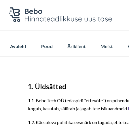
Avaleht
Pood
Äriklient
Meist
1. Üldsätted
1.1. BeboTech OÜ (edaspidi "ettevõte") on pühendunu
kogub, kasutab, säilitab ja jagab teie isikuandmeid
1.2. Käesoleva poliitika eesmärk on tagada, et te t