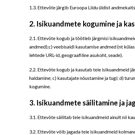
1.3. Ettevõte järgib Euroopa Liidu üldist andmekai
2. Isikuandmete kogumine ja ka
2.1. Ettevõte kogub ja töötleb järgmisi isikuandmei
andmed);c) veebisaidi kasutamise andmed (nt külast
lehtede URL-id, geograafiline asukoht, seade).
2.2. Ettevõte kogub ja kasutab teie isikuandmeid jä
haldamine; c) kasutajate nõustamine ja tugi; d) turu
kogumine.
3. Isikuandmete säilitamine ja j
3.1. Ettevõte säilitab teie isikuandmeid ainult nii k
3.2. Ettevõte võib jagada teie isikuandmeid kolmand