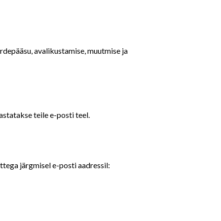
uurdepääsu, avalikustamise, muutmise ja
statakse teile e-posti teel.
ttega järgmisel e-posti aadressil: