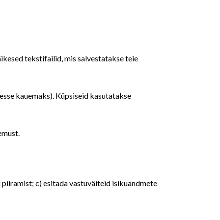
kesed tekstifailid, mis salvestatakse teie
admesse kauemaks). Küpsiseid kasutatakse
emust.
 piiramist; c) esitada vastuväiteid isikuandmete