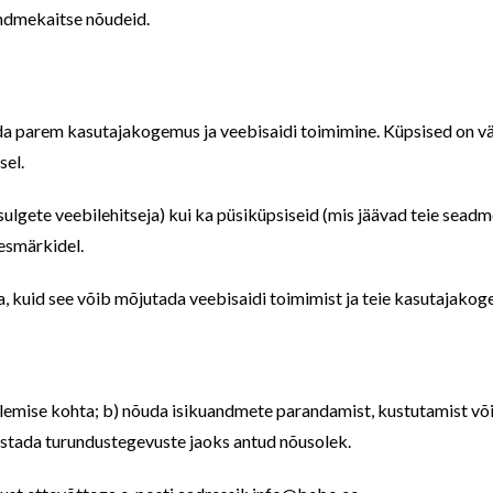
ndmekaitse nõudeid.
ada parem kasutajakogemus ja veebisaidi toimimine. Küpsised on väi
sel.
 sulgete veebilehitseja) kui ka püsiküpsiseid (mis jäävad teie se
eesmärkidel.
a, kuid see võib mõjutada veebisaidi toimimist ja teie kasutajakog
ötlemise kohta; b) nõuda isikuandmete parandamist, kustutamist või
istada turundustegevuste jaoks antud nõusolek.