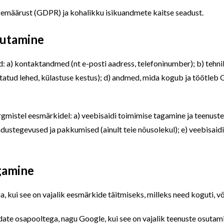
tsemäärust (GDPR) ja kohalikku isikuandmete kaitse seadust.
sutamine
d: a) kontaktandmed (nt e-posti aadress, telefoninumber); b) tehni
atud lehed, külastuse kestus); d) andmed, mida kogub ja töötleb G
rgmistel eesmärkidel: a) veebisaidi toimimise tagamine ja teenust
ndustegevused ja pakkumised (ainult teie nõusolekul); e) veebisaidi
agamine
aua, kui see on vajalik eesmärkide täitmiseks, milleks need koguti, 
ate osapooltega, nagu Google, kui see on vajalik teenuste osutami