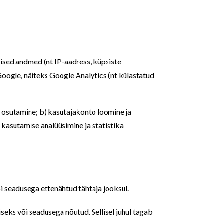
lised andmed (nt IP-aadress, küpsiste
oogle, näiteks Google Analytics (nt külastatud
e osutamine; b) kasutajakonto loomine ja
 kasutamise analüüsimine ja statistika
või seadusega ettenähtud tähtaja jooksul.
seks või seadusega nõutud. Sellisel juhul tagab