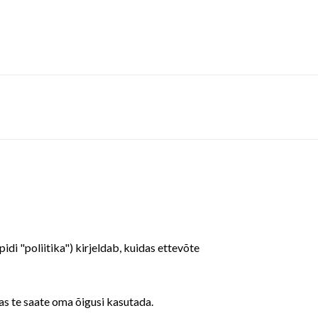
di "poliitika") kirjeldab, kuidas ettevõte
as te saate oma õigusi kasutada.