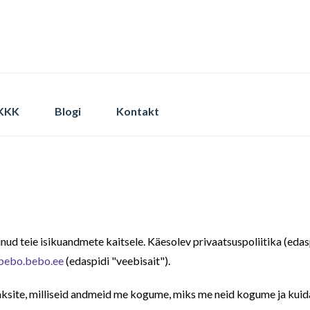
KKK
Blogi
Kontakt
d teie isikuandmete kaitsele. Käesolev privaatsuspoliitika (edaspi
bebo.bebo.ee
(edaspidi "veebisait").
eaksite, milliseid andmeid me kogume, miks me neid kogume ja kuid