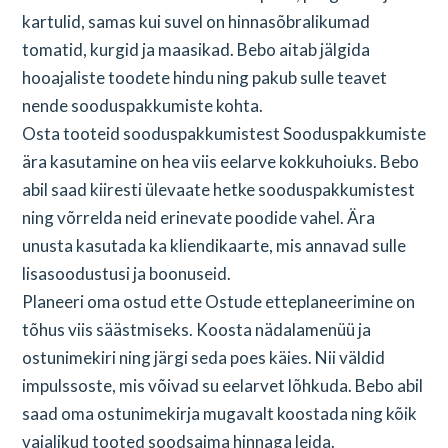
kartulid, samas kui suvel on hinnasõbralikumad
tomatid, kurgid ja maasikad. Bebo aitab jälgida
hooajaliste toodete hindu ning pakub sulle teavet
nende sooduspakkumiste kohta.
Osta tooteid sooduspakkumistest Sooduspakkumiste
ära kasutamine on hea viis eelarve kokkuhoiuks. Bebo
abil saad kiiresti ülevaate hetke sooduspakkumistest
ning võrrelda neid erinevate poodide vahel. Ära
unusta kasutada ka kliendikaarte, mis annavad sulle
lisasoodustusi ja boonuseid.
Planeeri oma ostud ette Ostude etteplaneerimine on
tõhus viis säästmiseks. Koosta nädalamenüü ja
ostunimekiri ning järgi seda poes käies. Nii väldid
impulssoste, mis võivad su eelarvet lõhkuda. Bebo abil
saad oma ostunimekirja mugavalt koostada ning kõik
vajalikud tooted soodsaima hinnaga leida.