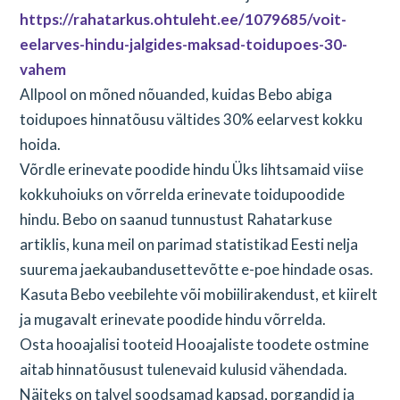
https://rahatarkus.ohtuleht.ee/1079685/voit-
eelarves-hindu-jalgides-maksad-toidupoes-30-
vahem
Allpool on mõned nõuanded, kuidas Bebo abiga
toidupoes hinnatõusu vältides 30% eelarvest kokku
hoida.
Võrdle erinevate poodide hindu Üks lihtsamaid viise
kokkuhoiuks on võrrelda erinevate toidupoodide
hindu. Bebo on saanud tunnustust Rahatarkuse
artiklis, kuna meil on parimad statistikad Eesti nelja
suurema jaekaubandusettevõtte e-poe hindade osas.
Kasuta Bebo veebilehte või mobiilirakendust, et kiirelt
ja mugavalt erinevate poodide hindu võrrelda.
Osta hooajalisi tooteid Hooajaliste toodete ostmine
aitab hinnatõusust tulenevaid kulusid vähendada.
Näiteks on talvel soodsamad kapsad, porgandid ja