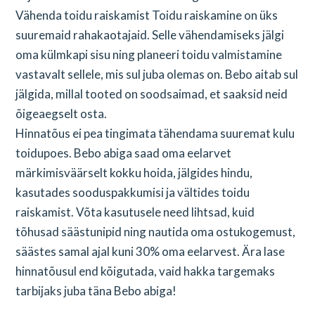
Vähenda toidu raiskamist Toidu raiskamine on üks
suuremaid rahakaotajaid. Selle vähendamiseks jälgi
oma külmkapi sisu ning planeeri toidu valmistamine
vastavalt sellele, mis sul juba olemas on. Bebo aitab sul
jälgida, millal tooted on soodsaimad, et saaksid neid
õigeaegselt osta.
Hinnatõus ei pea tingimata tähendama suuremat kulu
toidupoes. Bebo abiga saad oma eelarvet
märkimisväärselt kokku hoida, jälgides hindu,
kasutades sooduspakkumisi ja vältides toidu
raiskamist. Võta kasutusele need lihtsad, kuid
tõhusad säästunipid ning nautida oma ostukogemust,
säästes samal ajal kuni 30% oma eelarvest. Ära lase
hinnatõusul end kõigutada, vaid hakka targemaks
tarbijaks juba täna Bebo abiga!