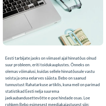
Eesti tarbijate jaoks on viimasel ajal hinnatõus olnud
suur probleem, eriti toidukauplustes. Õnneks on
olemas võimalusi, kuidas sellele hinnatõusule vastu
seista ja oma eelarves säästa. Bebo on saanud
tunnustust Rahatarkuse artiklis, kuna meil on parimad
statistikad Eesti nelja suurema
jaekaubandusettevõtte e-poe hindade osas. Loe
rohkem Bebo esimesest meediakajastusest siin: